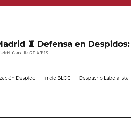
Madrid ♜ Defensa en Despidos:
drid. Consulta G R A T I S
zación Despido
Inicio BLOG
Despacho Laboralista