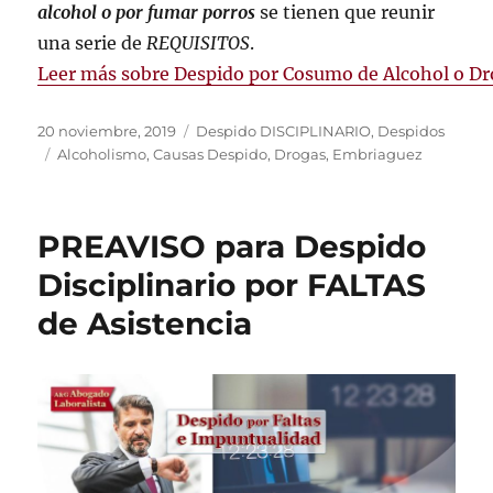
alcohol o por fumar porros
se tienen que reunir
una serie de
REQUISITOS
.
Leer más sobre Despido por Cosumo de Alcohol o D
Publicado
Categorías
20 noviembre, 2019
Despido DISCIPLINARIO
,
Despidos
el
Etiquetas
Alcoholismo
,
Causas Despido
,
Drogas
,
Embriaguez
PREAVISO para Despido
Disciplinario por FALTAS
de Asistencia