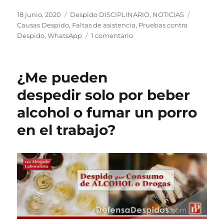
Publicado
Categorías
Etiqueta
18 junio, 2020
Despido DISCIPLINARIO
,
NOTICIAS
el
Causas Despido
,
Faltas de asistencia
,
Pruebas contra
en
Despido
,
WhatsApp
1 comentario
WhatsApp
como
PRUEBA
¿Me pueden
en
un
despedir solo por beber
Juicio
alcohol o fumar un porro
Contra
un
en el trabajo?
Despido