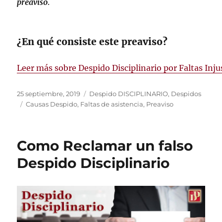
preaviso
.
¿En qué consiste este preaviso?
Leer más sobre Despido Disciplinario por Faltas Inju
Publicado
Categorías
25 septiembre, 2019
Despido DISCIPLINARIO
,
Despidos
el
Etiquetas
Causas Despido
,
Faltas de asistencia
,
Preaviso
Como Reclamar un falso
Despido Disciplinario