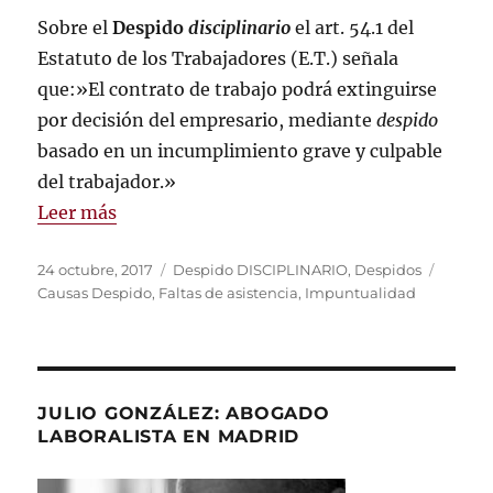
Sobre el
Despido
disciplinario
el art. 54.1 del
Estatuto de los Trabajadores (E.T.) señala
que:»El contrato de trabajo podrá extinguirse
por decisión del empresario, mediante
despido
basado en un incumplimiento grave y culpable
del trabajador.»
Leer más
Publicado
Categorías
Etique
24 octubre, 2017
Despido DISCIPLINARIO
,
Despidos
el
Causas Despido
,
Faltas de asistencia
,
Impuntualidad
JULIO GONZÁLEZ: ABOGADO
LABORALISTA EN MADRID