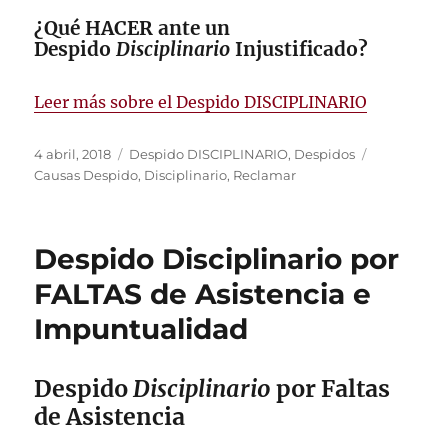
¿Qué HACER ante un
Despido
Disciplinario
Injustificado?
Leer más sobre el Despido DISCIPLINARIO
Publicado
Categorías
Etiquetas
4 abril, 2018
Despido DISCIPLINARIO
,
Despidos
el
Causas Despido
,
Disciplinario
,
Reclamar
Despido Disciplinario por
FALTAS de Asistencia e
Impuntualidad
Despido
Disciplinario
por Faltas
de Asistencia