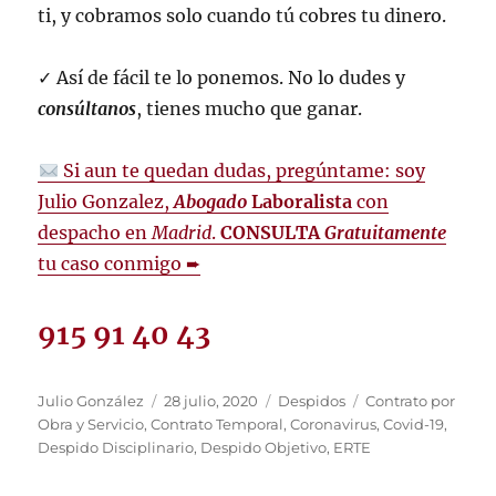
ti, y cobramos solo cuando tú cobres tu dinero.
✓ Así de fácil te lo ponemos. No lo dudes y
consúltanos
, tienes mucho que ganar.
Si aun te quedan dudas, pregúntame: soy
Julio Gonzalez,
Abogado
Laboralista
con
despacho en
Madrid
.
CONSULTA
Gratuitamente
tu caso conmigo ➨
915 91 40 43
Autor
Publicado
Categorías
Etiquetas
Julio González
28 julio, 2020
Despidos
Contrato por
el
Obra y Servicio
,
Contrato Temporal
,
Coronavirus
,
Covid-19
,
Despido Disciplinario
,
Despido Objetivo
,
ERTE