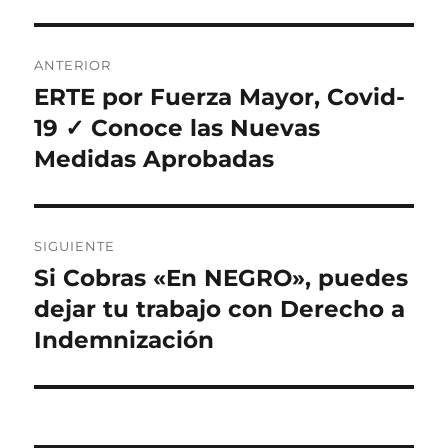
Navegación
ANTERIOR
de
ERTE por Fuerza Mayor, Covid-
Entrada
anterior:
19 ✓ Conoce las Nuevas
entradas
Medidas Aprobadas
SIGUIENTE
Si Cobras «En NEGRO», puedes
Entrada
siguiente:
dejar tu trabajo con Derecho a
Indemnización